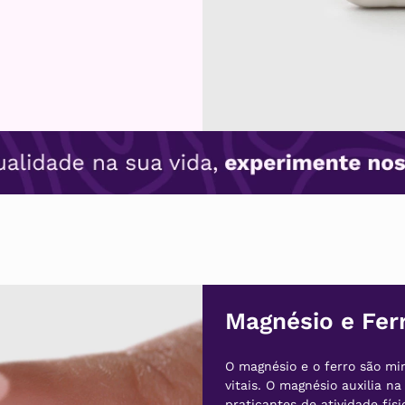
Magnésio e Fer
O magnésio e o ferro são mi
vitais. O magnésio auxilia n
praticantes de atividade fís