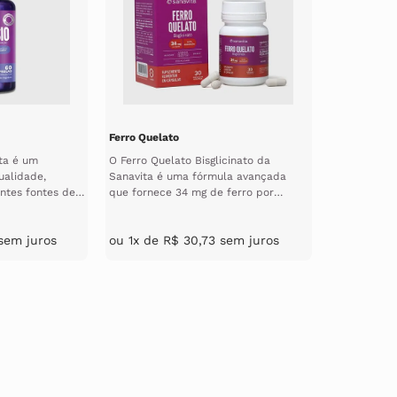
Ferro Quelato
ta é um
O Ferro Quelato Bisglicinato da
ualidade,
Sanavita é uma fórmula avançada
ntes fontes de
que fornece 34 mg de ferro por
rmas ...
cápsula, utilizando a for...
em juros
ou
1
x de
R$
30
,
73
sem juros