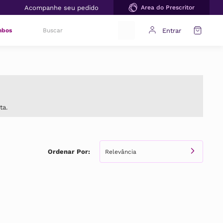
Acompanhe seu pedido
Area do Prescritor
bos
Entrar
ta.
Relevância