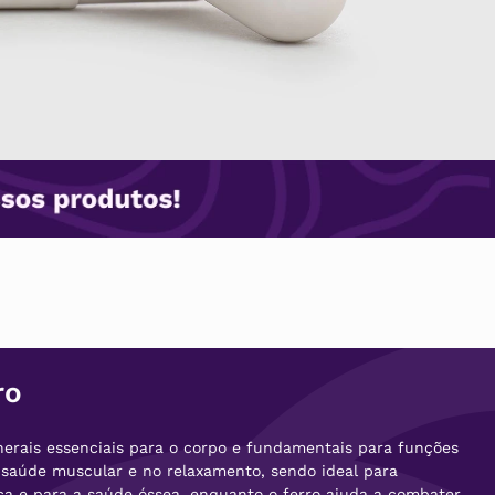
ro
nerais essenciais para o corpo e fundamentais para funções
a saúde muscular e no relaxamento, sendo ideal para
ica e para a saúde óssea, enquanto o ferro ajuda a combater