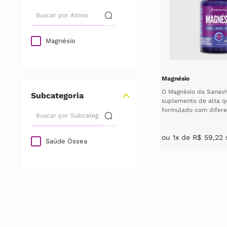
Magnésio
Magnésio
O Magnésio da Sanavi
Subcategoria
suplemento de alta q
formulado com difere
magnésio, incluindo fo
ou
1
x de
R$
59
,
22
s
Saúde Óssea