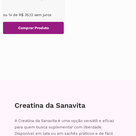
micronizada, garantindo
excelente absorçã...
ou
1
x de
R$
35
,
12
sem juros
Creatina da Sanavita
A Creatina da Sanavita é uma opção versátil e eficaz
para quem busca suplementar com liberdade.
Disponível em lata ou em sachês práticos e de fácil