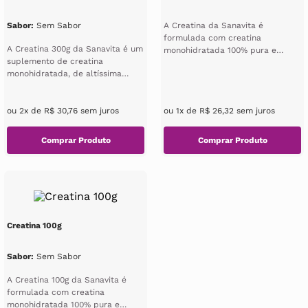
Sabor
:
Sem Sabor
A Creatina da Sanavita é
formulada com creatina
A Creatina 300g da Sanavita é um
monohidratada 100% pura e
suplemento de creatina
micronizada, garantindo
monohidratada, de altíssima
excelente absorção e e...
pureza e micronizada, que
garante bo...
ou
2
x de
R$
30
,
76
sem juros
ou
1
x de
R$
26
,
32
sem juros
Creatina 100g
Sabor
:
Sem Sabor
A Creatina 100g da Sanavita é
formulada com creatina
monohidratada 100% pura e