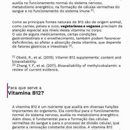
auxilia no funcionamento normal do sistema nervoso,
metabolismo energético, na formação de células vermelhas do
[1]
sangue e no funcionamento do sistema imune
.
Como as principais fontes naturais de B12 são de origem animal,
como carnes, peixes e ovos,
vegetarianos e veganos
precisam de
atenção especial aos níveis dessa vitamina no corpo.
O uso de alguns medicamentos, certas condições
gastrointestinais e o envelhecimento, também podem favorecer
deficiências, ao afetar a absorção desta vitamina, que depende
[2]
de fatores gástricos e intestinais
.
[1]
Obeid, R., et al. (2015). Vitamin B12 supplements: content and
bioavailability.
[2]
Zhang, Y. F., et al. (2011). Bioavailability of methylcobalamin: a
review of current evidence.
Para que serve a
Vitamina B12?
A vitamina B12 é um nutriente que auxilia em diversas funções
importantes do organismo. Ela contribui para o funcionamento
normal do sistema nervoso, auxilia no metabolismo energético.
Além disso, é fundamental para a formação das células
vermelhas do sangue e para o processo de divisão celular, que
garante a renovação constante dos tecidos. A vitamina B12