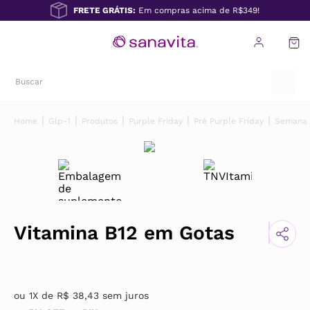
FRETE GRÁTIS:
Em compras acima de R$349!
Glp-1
Produtos
Purple Friday
Pré Purple Friday
Semana 
Vitamina B12 em Gotas
ou
1
X de
R$
38
,
43
sem juros