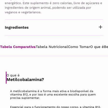
energético. Este suplemento é zero calorias, livre de açúcares e 
ingredientes de origem animal, podendo ser utilizada por 
veganos e vegetarianos.
Ingredientes
Tabela Comparativa
Tabela Nutricional
Como Tomar
O que é
Be
O que é
Metilcobalamina?
A metilcobalamina é a forma mais ativa e biodisponível da
vitamina B12, e por isso é uma excelente escolha para quem
precisa suplementar.
Essencial para o funcionamento do nosso corpo, a vitamina B12,