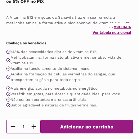
ou 5% OFF no PIX
A Vitamina B12 em gotas da Sanavita traz em sua fórmula a 
metilcobalamina, a forma ativa e biodisponível de vitamina B12. Em 
ver mais
formato líquido, super prático, e com sabor agradável e natural de 
Ver tabela nutricional
frutas vermelhas, o suplemento oferece em uma única gota 413% 
das necessidades diárias de vitamina B12, uma forma eficaz de 
Conheça os benefícios
repor esse nutriente essencial para a saúde. A vitamina B12 é 
crucial para o funcionamento adequado do sistema imunológico, 
413% das necessidades diárias de vitamina B12.
para a formação das células vermelhas do sangue, função normal 
Metilcobalamina: forma natural, ativa e melhor absorvida de
do sistema nervoso e metabolismo energético. Este suplemento é 
vitamina B12.
zero calorias, livre de açúcares e ingredientes de origem animal, 
Auxilia no funcionamento do sistema imune.
podendo ser utilizada por veganos e vegetarianos.
Auxilia na formação de células vermelhas do sangue, que
transportam oxigênio para todo corpo.
Mais energia: auxilia no metabolismo energético.
Versátil: em gotas, para dosar a quantidade ideal para você.
Não contém corantes e aromas artificiais.
Sabor agradável e natural de frutas vermelhas.
Adicionar ao carrinho