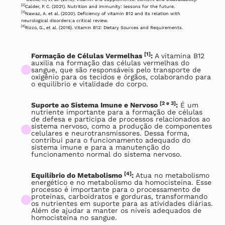
[2]
Calder, P. C. (2021). Nutrition and immunity: lessons for the future.
[3]
Nawaz, A. et al. (2020). Deficiency of vitamin B12 and its relation with
neurological disorders:a critical review.
[4]
Rizzo, G., et al. (2016). Vitamin B12: Dietary Sources and Requirements.
[1]
Formação de Células Vermelhas
:
A vitamina B12
auxilia na formação das células vermelhas do
sangue, que são responsáveis pelo transporte de
oxigênio para os tecidos e órgãos, colaborando para
o equilíbrio e vitalidade do corpo.
[2 e 3]
Suporte ao Sistema Imune e Nervoso
:
É um
nutriente importante para a formação de células
de defesa e participa de processos relacionados ao
sistema nervoso, como a produção de componentes
celulares e neurotransmissores. Dessa forma,
contribui para o funcionamento adequado do
sistema imune e para a manutenção do
funcionamento normal do sistema nervoso.
[4]
Equilíbrio do Metabolismo
:
Atua no metabolismo
energético e no metabolismo da homocisteína. Esse
processo é importante para o processamento de
proteínas, carboidratos e gorduras, transformando
os nutrientes em suporte para as atividades diárias.
Além de ajudar a manter os níveis adequados de
homocisteína no sangue.