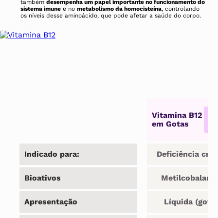
também
desempenha um papel importante no funcionamento do
sistema imune
e no
metabolismo da homocisteína
, controlando
os níveis desse aminoácido, que pode afetar a saúde do corpo.
Vitamina B12
em Gotas
pr
Indicado para:
Deficiência crô
Bioativos
Metilcobalami
Apresentação
Líquida (gota