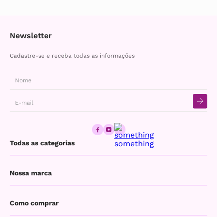
Newsletter
Cadastre-se e receba todas as informações
Todas as categorias
Produtos
FAQ - PERGUNTAS FREQUENTES
Nossa marca
Encontre rapidamente as informações
relacionadas a produtos, ajuda para comprar
no site, meu pedido, frete, etc.
Colágeno
Institucional
Como comprar
WHATSAPP - (19) 99990-1197