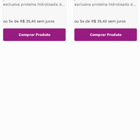
exclusiva proteína hidrolisada de
exclusiva proteína hidrolisada de
colágeno Bodybalance®, que po...
colágeno Bodybalance®, que po...
ou
5
x de
R$
35
,
40
sem juros
ou
5
x de
R$
35
,
40
sem juros