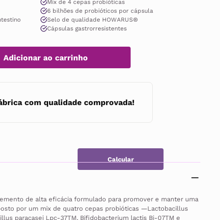
Mix de 4 cepas probióticas
tenta o selo de qualidade HOWARU® da International Flavors & 
6 bilhões de probióticos por cápsula
rimeiro suplemento no Brasil a receber essa certificação de 
ntestino
Selo de qualidade HOWARUS®
Cápsulas gastrorresistentes
Adicionar ao carrinho
ábrica com qualidade comprovada!
lemento de alta eficácia formulado para promover e manter uma 
mposto por um mix de quatro cepas probióticas —Lactobacillus 
llus paracasei Lpc-37TM, Bifidobacterium lactis Bi-07TM e 