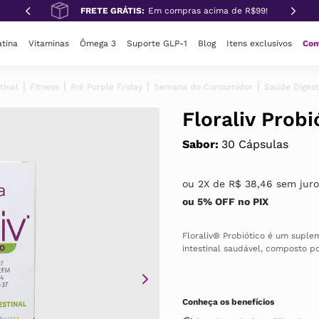
FRETE GRÁTIS:
Em compras acima de R$99!
tina
Vitaminas
Ômega 3
Suporte GLP-1
Blog
Itens exclusivos
Com
tinal
Fitness
Pré Purple Friday
Semana do Consumidor
Saúde Digest
Floraliv Probi
Sabor
:
30 Cápsulas
ou
2
X de
R$
38
,
46
sem juro
ou 5% OFF no PIX
Floraliv® Probiótico é um suple
intestinal saudável, composto p
NCFM®, Lactobacillus paracasei 
Bl-04®. Uma única cápsula conté
além de serem liofilizados por 
produto, os probióticos estão s
Conheça os benefícios
protetor contra a acidez do estô