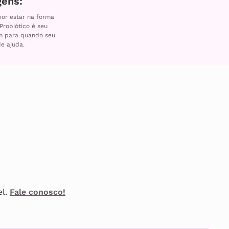
gens:
por estar na forma
 Probiótico é seu
m para quando seu
de ajuda.
el.
Fale conosco!