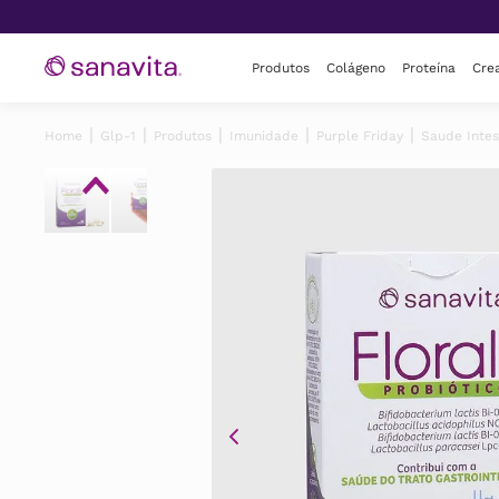
Produtos
Colágeno
Proteína
Crea
Glp-1
Produtos
Imunidade
Purple Friday
Saude Intes