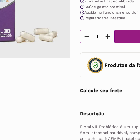
Flora intestinal equilibrada
rigorosos estudos clínicos e os
Saúde gastrointestinal
Fragrances Inc. (IFF), sendo o p
Auxilia no funcionamento do i
excelência.
Regularidade intestinal
Produtos da f
Calcule seu frete
Descrição
Floraliv® Probiótico é um sup
flora intestinal saudável, co
acidophillus NCFM®, Lactobaci