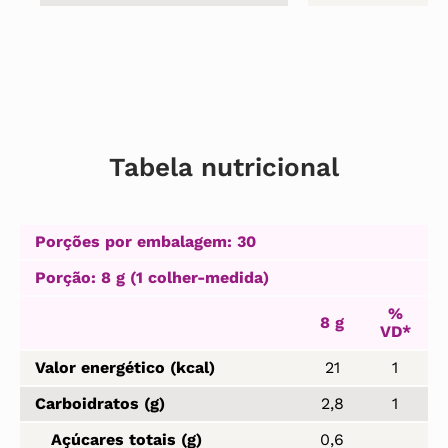
Tabela nutricional
Porções por embalagem: 30
Porção: 8 g (1 colher-medida)
%
8 g
VD*
Valor energético (kcal)
21
1
Carboidratos (g)
2,8
1
Açúcares totais (g)
0,6