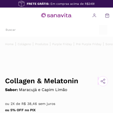
FRETE GRÁTIS:
Em compras acima de R$349!
Colágeno
Produtos
Purple Friday
Pré Purple Friday
Sono
Collagen & Melatonin
Sabor
:
Maracujá e Capim Limão
ou
2
X de
R$
38
,
46
sem juros
ou 5% OFF no PIX