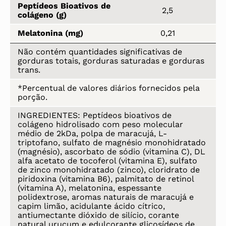
Peptídeos Bioativos de
2,5
colágeno (g)
Melatonina (mg)
0,21
Não contém quantidades significativas de
gorduras totais, gorduras saturadas e gorduras
trans.
*Percentual de valores diários fornecidos pela
porção.
INGREDIENTES: Peptídeos bioativos de
colágeno hidrolisado com peso molecular
médio de 2kDa, polpa de maracujá, L-
triptofano, sulfato de magnésio monohidratado
(magnésio), ascorbato de sódio (vitamina C), DL
alfa acetato de tocoferol (vitamina E), sulfato
de zinco monohidratado (zinco), cloridrato de
piridoxina (vitamina B6), palmitato de retinol
(vitamina A), melatonina, espessante
polidextrose, aromas naturais de maracujá e
capim limão, acidulante ácido cítrico,
antiumectante dióxido de silício, corante
natural urucum e edulcorante glicosídeos de