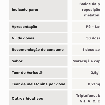
Saúde da pele
Indicado para:
reposição d
melatonina
Apresentação
Pó - Lata
N° de doses
30 doses
Recomendação de consumo
1 dose ao di
Sabor
Maracujá e capim
Teor de Verisol®
2,5g
Teor de melatonina por dose
0,21mg
Triptofano, Mg,
Outros bioativos
Vit. A, C, E e