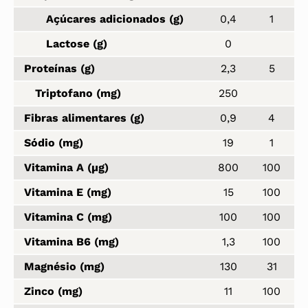
Açúcares adicionados (g)
0,4
1
Lactose (g)
0
Proteínas (g)
2,3
5
Triptofano (mg)
250
Fibras alimentares (g)
0,9
4
Sódio (mg)
19
1
Vitamina A (µg)
800
100
Vitamina E (mg)
15
100
Vitamina C (mg)
100
100
Vitamina B6 (mg)
1,3
100
Magnésio (mg)
130
31
Zinco (mg)
11
100